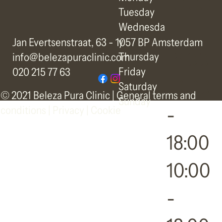
10:00
Tuesday
-
Wednesda
y
Jan Evertsenstraat, 63 - 1057 BP Amsterdam
18:00
Thursday
info@belezapuraclinic.com
Friday
020 215 77 63
10:00
Saturday
© 2021 Beleza Pura Clinic |
General terms and
Sunday
-
conditions
|
Privacy | Cookie
18:00
10:00
-