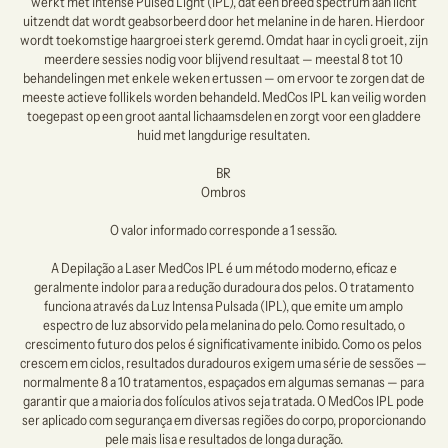
werkt met Intense Pulsed Light (IPL), dat een breed spectrum aan licht
uitzendt dat wordt geabsorbeerd door het melanine in de haren. Hierdoor
wordt toekomstige haargroei sterk geremd. Omdat haar in cycli groeit, zijn
meerdere sessies nodig voor blijvend resultaat — meestal 8 tot 10
behandelingen met enkele weken ertussen — om ervoor te zorgen dat de
meeste actieve follikels worden behandeld. MedCos IPL kan veilig worden
toegepast op een groot aantal lichaamsdelen en zorgt voor een gladdere
huid met langdurige resultaten.
BR
Ombros
O valor informado corresponde a 1 sessão.
A Depilação a Laser MedCos IPL é um método moderno, eficaz e
geralmente indolor para a redução duradoura dos pelos. O tratamento
funciona através da Luz Intensa Pulsada (IPL), que emite um amplo
espectro de luz absorvido pela melanina do pelo. Como resultado, o
crescimento futuro dos pelos é significativamente inibido. Como os pelos
crescem em ciclos, resultados duradouros exigem uma série de sessões —
normalmente 8 a 10 tratamentos, espaçados em algumas semanas — para
garantir que a maioria dos folículos ativos seja tratada. O MedCos IPL pode
ser aplicado com segurança em diversas regiões do corpo, proporcionando
pele mais lisa e resultados de longa duração.