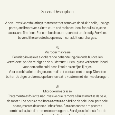
Service Description
A non-invasive exfoliating treatment that removes dead skin cells, unclogs
pores, and improves skin texture and radiance. Ideal for dull skin, acne
scars, and fine lines. For combo discounts, contact us directly. Services
beyond the selected scope may incur additional charges.
NL
Microdermabrasie
Een niet-invasieve exfoliërende behandeling die dode huidcellen
verwijdert, poriën reinigt en de huidstructuur en -glans verbetert. Ideaal
voor een doffe huid, acne littekens en fijne lijntjes.
Voor combinatiekortingen, neem direct contact met ons op. Diensten
buiten de afgesproken scope kunnen extra kosten met zich meebrengen.
BR
Microdermoabrasão
Tratamento esfoliante não invasivo que remove células mortas da pele,
desobstrui os poros e melhora a textura e o brilho da pele. Ideal para pele
opaca, marcas de acne e linhas finas. Para descontos em pacotes
combinados, fale diretamente com a gente. Serviços adicionais fora do