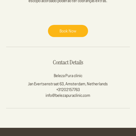
escopo acordado poderão ter cobranças extras.
Book Now
Contact Details
Beleza Pura clinic
Jan Evertsenstraat 63, Amsterdam, Netherlands
+31202157763
info@belezapuraclinic.com