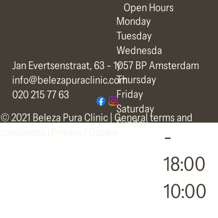
Open Hours
Monday
10:00
Tuesday
-
Wednesda
y
Jan Evertsenstraat, 63 - 1057 BP Amsterdam
18:00
Thursday
info@belezapuraclinic.com
Friday
020 215 77 63
10:00
Saturday
© 2021 Beleza Pura Clinic |
General terms and
Sunday
-
conditions
|
Privacy | Cookie
18:00
10:00