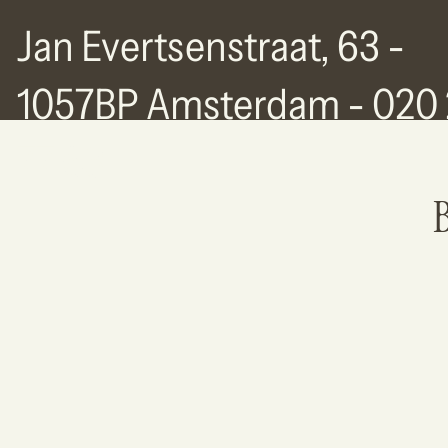
Jan Evertsenstraat, 63 -
1057BP Amsterdam - 020 
77 63
B