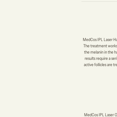
MedCos IPL Laser Hai
The treatment works 
the melanin in the hai
results require a se
active follicles are
MedCos IPL Laser On