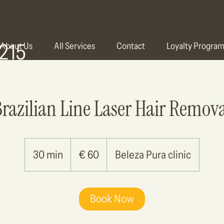
215
About Us
All Services
Contact
Loyalty Progra
razilian Line Laser Hair Remov
60
euro
30 min
3
€ 60
Beleza Pura clinic
0
m
Book Now
i
n