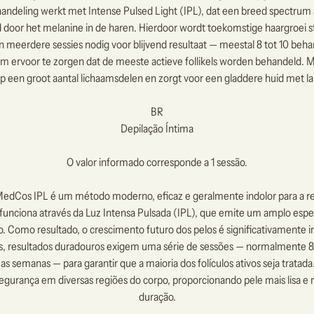
andeling werkt met Intense Pulsed Light (IPL), dat een breed spectrum a
door het melanine in de haren. Hierdoor wordt toekomstige haargroei
 zijn meerdere sessies nodig voor blijvend resultaat — meestal 8 tot 10 be
 ervoor te zorgen dat de meeste actieve follikels worden behandeld. M
 een groot aantal lichaamsdelen en zorgt voor een gladdere huid met la
BR
Depilação Íntima
O valor informado corresponde a 1 sessão.
 MedCos IPL é um método moderno, eficaz e geralmente indolor para a r
funciona através da Luz Intensa Pulsada (IPL), que emite um amplo espe
o. Como resultado, o crescimento futuro dos pelos é significativamente i
s, resultados duradouros exigem uma série de sessões — normalmente 8 
 semanas — para garantir que a maioria dos folículos ativos seja trata
egurança em diversas regiões do corpo, proporcionando pele mais lisa e 
duração.