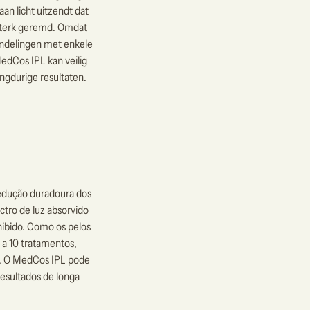
an licht uitzendt dat
 sterk geremd. Omdat
handelingen met enkele
edCos IPL kan veilig
ngdurige resultaten.
edução duradoura dos
ctro de luz absorvido
nibido. Como os pelos
a 10 tratamentos,
da. O MedCos IPL pode
resultados de longa