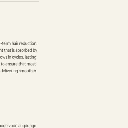
-term hair reduction.
t that is absorbed by
rows in cycles, lasting
— to ensure that most
, delivering smoother
hode voor langdurige