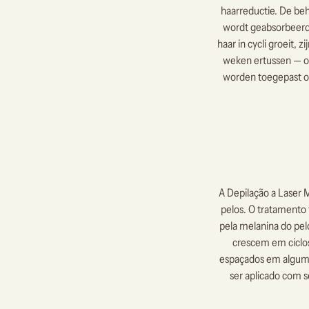
haarreductie. De beh
wordt geabsorbeerd 
haar in cycli groeit,
weken ertussen — om
worden toegepast op
A Depilação a Laser
pelos. O tratamento 
pela melanina do pel
crescem em ciclo
espaçados em algumas
ser aplicado com s