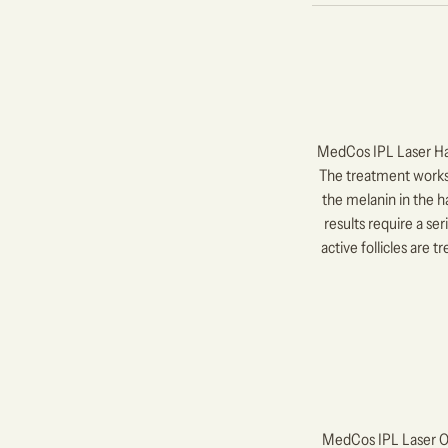
MedCos IPL Laser Hai
The treatment works 
the melanin in the hai
results require a se
active follicles are
MedCos IPL Laser On