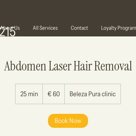
215
About Us
All Services
Contact
Loyalty Progra
Abdomen Laser Hair Removal
60
euro
25 min
2
€ 60
Beleza Pura clinic
5
m
Book Now
i
n