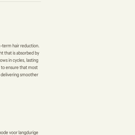
-term hair reduction.
t that is absorbed by
rows in cycles, lasting
— to ensure that most
, delivering smoother
hode voor langdurige