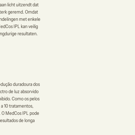
an licht uitzendt dat
 sterk geremd. Omdat
handelingen met enkele
edCos IPL kan veilig
ngdurige resultaten.
edução duradoura dos
ctro de luz absorvido
nibido. Como os pelos
a 10 tratamentos,
da. O MedCos IPL pode
resultados de longa