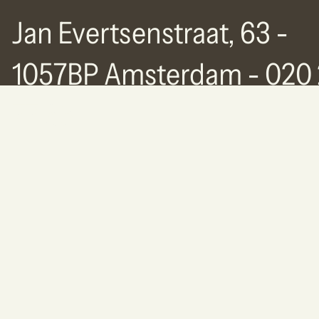
Jan Evertsenstraat, 63 -
1057BP Amsterdam - 020 
77 63