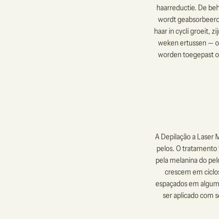
haarreductie. De beh
wordt geabsorbeerd 
haar in cycli groeit,
weken ertussen — om
worden toegepast op
A Depilação a Laser
pelos. O tratamento 
pela melanina do pel
crescem em ciclo
espaçados em algumas
ser aplicado com s