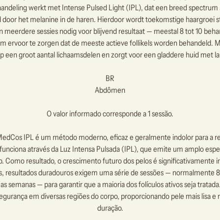
andeling werkt met Intense Pulsed Light (IPL), dat een breed spectrum a
door het melanine in de haren. Hierdoor wordt toekomstige haargroei
 zijn meerdere sessies nodig voor blijvend resultaat — meestal 8 tot 10 be
 ervoor te zorgen dat de meeste actieve follikels worden behandeld. M
 een groot aantal lichaamsdelen en zorgt voor een gladdere huid met la
BR
Abdômen
O valor informado corresponde a 1 sessão.
 MedCos IPL é um método moderno, eficaz e geralmente indolor para a r
funciona através da Luz Intensa Pulsada (IPL), que emite um amplo espe
o. Como resultado, o crescimento futuro dos pelos é significativamente i
s, resultados duradouros exigem uma série de sessões — normalmente 8 
 semanas — para garantir que a maioria dos folículos ativos seja trata
egurança em diversas regiões do corpo, proporcionando pele mais lisa e 
duração.